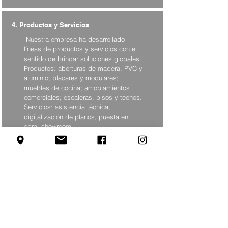
4. Productos y Servicios
Nuestra empresa ha desarrollado
líneas de productos y servicios con el
sentido de brindar soluciones globales.
Productos: aberturas de madera, PVC y
aluminio; placares y modulares;
muebles de cocina; amoblamientos
comerciales; escaleras, pisos y techos.
Servicios: asistencia técnica,
digitalización de planos, puesta en
obra, showroom
Invertimos en
tecnología
porque
mejora nuestra
capacidad
productiva
y mantiene el
prestigio
ganado con el trabajo de
tres
décadas