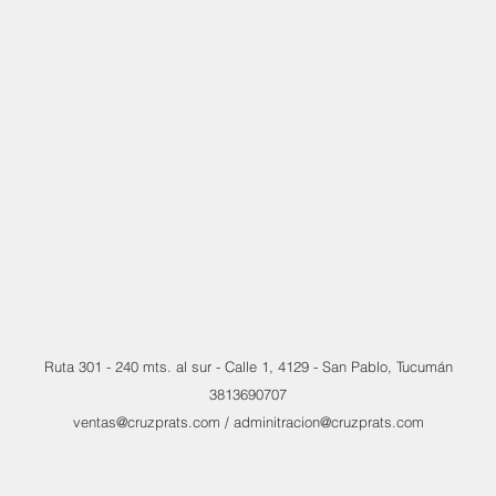
Ruta 301 - 240 mts. al sur - Calle 1, 4129 - San Pablo, Tucumán
3813690707
ventas@cruzprats.com / adminitracion@cruzprats.com